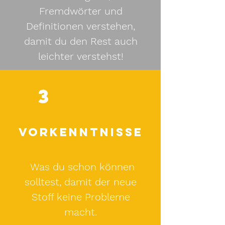
Fremdwörter und
Definitionen verstehen,
damit du den Rest auch
leichter verstehst!
3
Vorkenntnisse
Was du schon können
solltest, damit der neue
Stoff keine Probleme
macht.