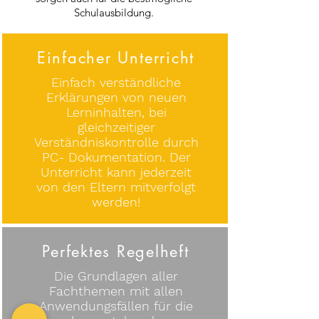
Schulausbildung.
Einfacher Unterricht
Einfach verständliche
Erklärungen von neuen
Lerninhalten, bei
gleichzeitiger
Verständniskontrolle durch
PC- Dokumentation. Der
Unterricht kann jederzeit
von den Eltern mitverfolgt
werden!
Perfektes Regelheft
Die Grundlagen aller
Fachthemen mit allen
Anwendungsfällen für die