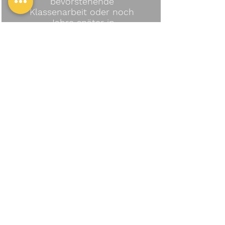
bevorstehende
Klassenarbeit oder noch
Jahre später in
sekundenschnelle
griffbereit.
Hochwertige Lernvideos
Ein Klick genügt, um
Defizite von früher einfach
zu verstehen.
Jedes Video ist
Systemkonform zum
Regelheft und Unterricht.
Kostenlos
nachschaubar. Effekt:
Perfekte Vorbereitung auf
Klassenarbeiten.